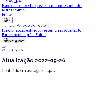
TÍMAVERA
Funcionalidades
Preços
Testemunhos
Contacto
Marcar demo
Entrar
Iniciar Período de Teste
Funcionalidades
Preços
Testemunhos
Contacto
Experimentar grátis
Entrar
Português
2022-09-26
Atualização 2022-09-26
Conteúdo em português aqui...