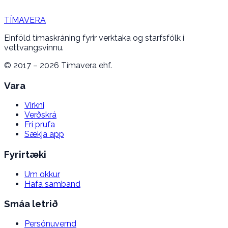
TÍMAVERA
Einföld tímaskráning fyrir verktaka og starfsfólk í
vettvangsvinnu.
© 2017 – 2026 Tímavera ehf.
Vara
Virkni
Verðskrá
Frí prufa
Sækja app
Fyrirtæki
Um okkur
Hafa samband
Smáa letrið
Persónuvernd